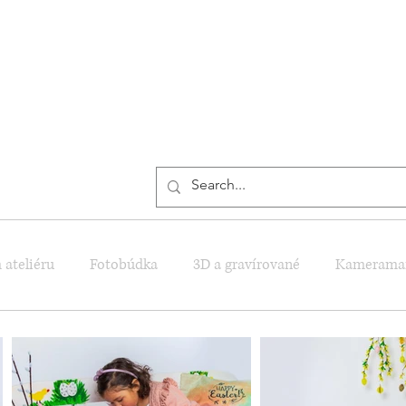
ail.com
+421 910 688 588
 ateliéru
Fotobúdka
3D a gravírované
Kamerama