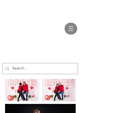
+421 910 688 588
kreattifatelier@gmail.com