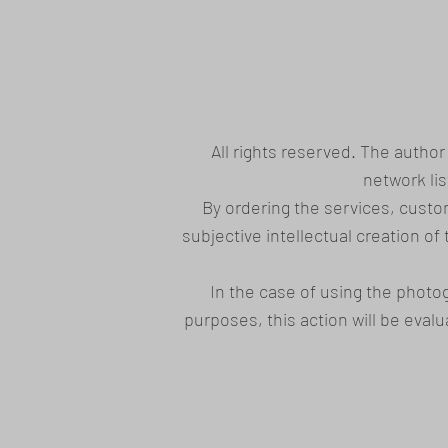
All rights reserved. The author
network li
By ordering the services, custom
subjective intellectual creation of
In the case of using the photo
purposes, this action will be eva