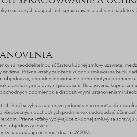
 ich spracovávanie a och
nky o osobných údajoch, ich spracovávaní a ochrane nájdete v č
tanovenia
ky sú neoddeliteľnou súčasťou kúpnej zmluvy uzavretej medzi
ny záväzné. Právne vzťahy založené kúpnou zmluvou sa budú riadi
m objednávky, prípadne individuálne dohodnutými podmienkam
 a príslušnými právnymi predpismi. Ustanovenia kúpnej zmlu
 obchodných podmienok a dispozitívnymi ustanoveniami všeob
aTTif shop) si vyhradzuje právo jednostranne meniť alebo dopĺ
to všeobecných obchodných podmienok nadobúdajú účinnosť d
lier.com
. Právne vzťahy vyplývajúce z kúpnej zmluvy sa spravu
nej objednávky tovaru.
ky nadobúdajú účinnosť dňa 16.09.2023.