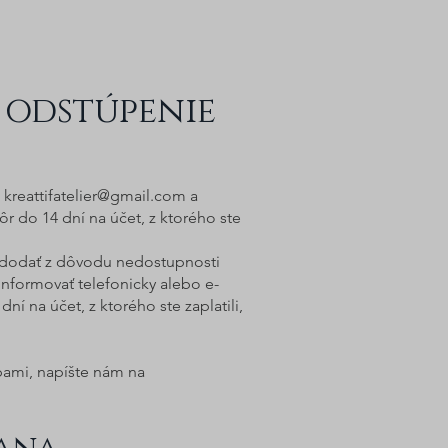
 odstúpenie
e
kreattifatelier@gmail.com
a
r do 14 dní na účet, z ktorého ste
 dodať z dôvodu nedostupnosti
nformovať telefonicky alebo e-
í na účet, z ktorého ste zaplatili,
bami, napíšte nám na