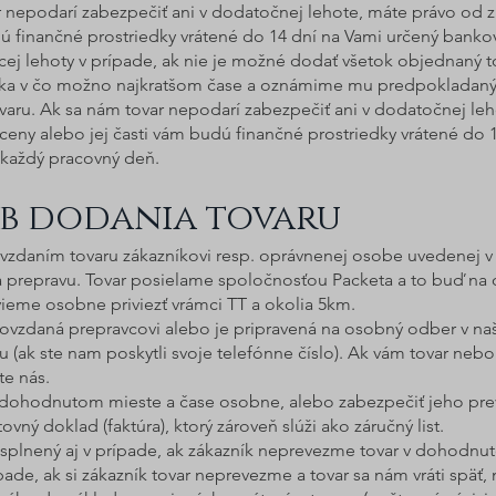
 nepodarí zabezpečiť ani v dodatočnej lehote, máte právo od z
ú finančné prostriedky vrátené do 14 dní na Vami určený bankov
cej lehoty v prípade, ak nie je možné dodať všetok objednaný
íka v čo možno najkratšom čase a oznámime mu predpokladaný
ru. Ak sa nám tovar nepodarí zabezpečiť ani v dodatočnej leh
ceny alebo jej časti vám budú finančné prostriedky vrátené do 
každý pracovný deň.
ob dodania tovaru
ovzdaním tovaru zákazníkovi resp. oprávnenej osobe uvedenej 
prepravu. Tovar posielame spoločnosťou Packeta a to buď na
vieme osobne priviezť vrámci TT a okolia 5km.
dovzdaná prepravcovi alebo je pripravená na osobný odber v 
 (ak ste nam poskytli svoje telefónne číslo). Ak vám tovar neb
te nás.
 v dohodnutom mieste a čase osobne, alebo zabezpečiť jeho pre
vný doklad (faktúra), ktorý zároveň slúži ako záručný list.
a splnený aj v prípade, ak zákazník neprevezme tovar v dohod
ípade, ak si zákazník tovar neprevezme a tovar sa nám vráti spä