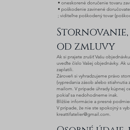
• oneskorené doručenie tovaru zav
• poškodenie zavinené doručovate
; viditeľne poškodený tovar (poško
Stornovanie,
od zmluvy
Ak si prajete zrušiť Vašu objednávk
uveďte číslo Vašej objednávky. Ak u
zaplatili.
Zároveň si vyhradzujeme právo sto
(vypredania zásob alebo stiahnutia
mailom. V prípade úhrady kúpnej cen
pokiaľ sa nedohodneme inak.
Bližšie informácie a presné podmie
V prípade, že nie ste spokojný s v
kreattifatelier@gmail.com
.