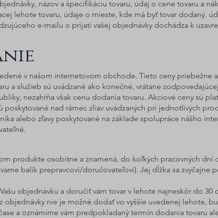
bjednávky, názov a špecifikáciu tovaru, údaj o cene tovaru a n
cej lehote tovaru, údaje o mieste, kde má byť tovar dodaný, 
dzujúceho e-mailu o prijatí vašej objednávky dochádza k uzavre
nie
uvedené v našom internetovom obchode. Tieto ceny priebežne a
ovaru a služieb sú uvádzané ako konečné, vrátane zodpovedajúc
liky, nezahŕňa však cenu dodania tovaru. Akciové ceny sú pla
ú poskytované nad rámec zliav uvádzaných pri jednotlivých prod
azníka alebo zľavy poskytované na základe spolupráce nášho int
vateľné.
dom produkte osobitne a znamená, do koľkých pracovných dní o
me balík prepravcovi/doručovateľovi). Jej dĺžka sa zvyčajne 
Vašu objednávku a doručiť vám tovar v lehote najneskôr do 30 d
z objednávky nie je možné dodať vo vyššie uvedenej lehote, bud
 čase a oznámime vám predpokladaný termín dodania tovaru a