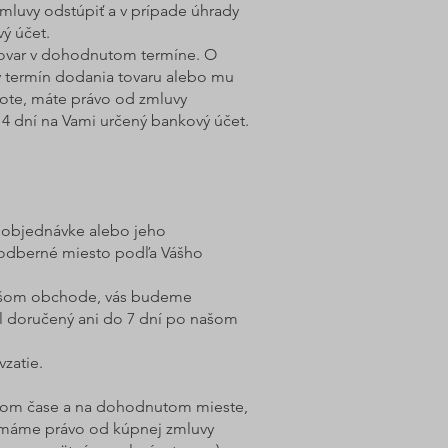
mluvy odstúpiť a v prípade úhrady
ý účet.
 tovar v dohodnutom termíne. O
 termín dodania tovaru alebo mu
ote, máte právo od zmluvy
14 dní na Vami určený bankový účet.
v objednávke alebo jeho
 odberné miesto podľa Vášho
našom obchode, vás budeme
ol doručený ani do 7 dní po našom
vzatie.
nutom čase a na dohodnutom mieste,
ť, máme právo od kúpnej zmluvy