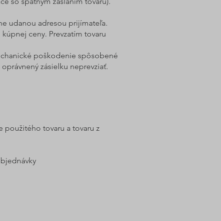
ce so spätným zaslaním tovaru).
e udanou adresou prijímateľa.
 kúpnej ceny. Prevzatím tovaru
y (mechanické poškodenie spôsobené
k oprávnený zásielku neprevziať.
 použitého tovaru a tovaru z
objednávky