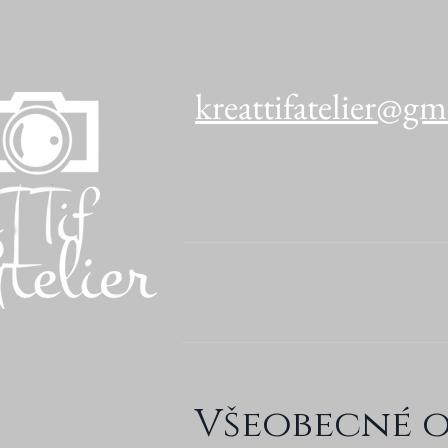
kreattifatelier@gm
Home
Fotograf
Prenájom
Všeobecné 