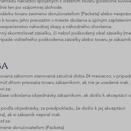
náhradu nákladov spojených s vrátením tovaru (poštovné súvisia
ožné len po vzájomnej dohode.
vku tovaru zavinenú doručovateľom (Packeta) alebo nesprávn
 k tovaru jeho prevzatím v mieste dodania a úplným zaplatením
ebezpečenstvo náhodnej skazy a náhodného zhoršenia.
povinný skontrolovať zásielku, či nebol poškodený obal zásielk
prípade viditeľného poškodenia zásielky alebo tovaru je zákazní
ba
tovaná zákonom stanovená záručná doba 24 mesiacov, v prípade
ynúť dňom prevzatia tovaru zákazníkom, ak nie je uvedené inak.
vi za:
v čase odoslania objednávky zákazníkom, ak došlo k akceptácii 
 podľa objednávky, za predpokladu, že došlo k jej akceptácii
), ak si zákazník neprial inak.
ť za:
inené doručovateľom (Packeta)