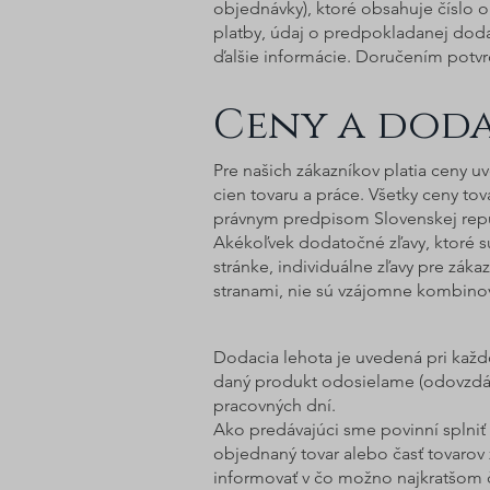
objednávky), ktoré obsahuje číslo o
platby, údaj o predpokladanej doda
ďalšie informácie. Doručením potvr
Ceny
a doda
Pre našich zákazníkov platia ceny 
cien tovaru a práce. Všetky ceny t
právnym predpisom Slovenskej repub
Akékoľvek dodatočné zľavy, ktoré s
stránke, individuálne zľavy pre zák
stranami, nie sú vzájomne kombino
Dodacia lehota je uvedená pri kaž
daný produkt odosielame (odovzdáva
pracovných dní.
Ako predávajúci sme povinní splniť 
objednaný tovar alebo časť tovarov 
informovať v čo možno najkratšom