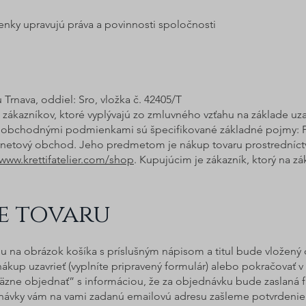
nky uprav
ujú práva a povinnosti spoločnosti
rnava, oddiel: Sro, vložka č. 42405/T
h zákazníkov, ktoré vyplývajú zo zmluvného vzťahu na základe uz
 obchodnými podmienkami sú špecifikované základné pojmy: 
nternetový obchod. Jeho predmetom je nákup tovaru prostrední
www.krettifatelier.com/shop
. Kupujúcim je zákazník, ktorý na z
e tovaru
ou na obrázok košíka s príslušným nápisom a titul bude vložen
ákup uzavrieť (vyplníte pripravený formulár) alebo pokračovať 
äzne objednať” s informáciou, že za objednávku bude zaslaná 
ávky vám na vami zadanú emailovú adresu zašleme potvrdenie o