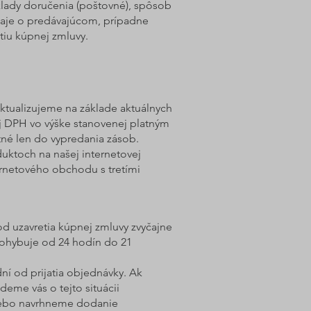
áklady doručenia (poštovné), spôsob
údaje o predávajúcom, prípadne
tiu kúpnej zmluvy.
ktualizujeme na základe aktuálnych
ej DPH vo výške stanovenej platným
tné len do vypredania zásob.
uktoch na našej internetovej
ernetového obchodu s tretími
d uzavretia kúpnej zmluvy zvyčajne
pohybuje od 24 hodín do 21
ní od prijatia objednávky. Ak
eme vás o tejto situácii
lebo navrhneme dodanie