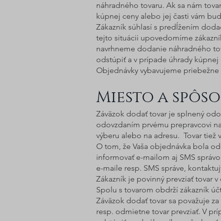
náhradného tovaru. Ak sa nám tovar
kúpnej ceny alebo jej časti vám bud
Zákazník súhlasí s predĺžením doda
tejto situácii upovedomíme zákazn
navrhneme dodanie náhradného tova
odstúpiť a v prípade úhrady kúpnej 
Objednávky vybavujeme priebežne 
Miesto a spôs
Záväzok dodať tovar je splnený od
odovzdaním prvému prepravcovi na 
výberu alebo na adresu. Tovar tiež 
O tom, že Vaša objednávka bola o
informovať e-mailom aj SMS správou
e-maile resp. SMS správe, kontaktuj
Zákazník je povinný prevziať tovar
Spolu s tovarom obdrží zákazník účto
Záväzok dodať tovar sa považuje z
resp. odmietne tovar prevziať. V pr