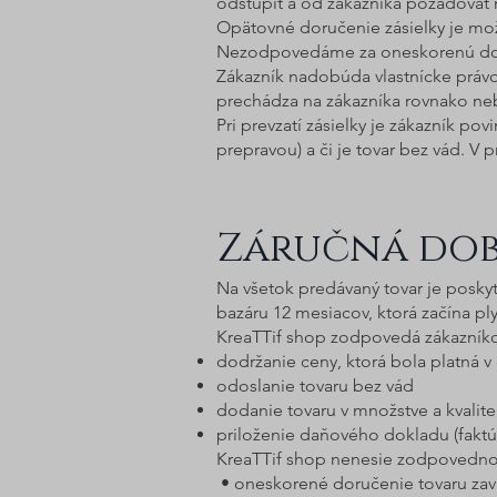
odstúpiť a od zákazníka požadovať 
Opätovné doručenie zásielky je m
Nezodpovedáme za oneskorenú dodá
Zákazník nadobúda vlastnícke právo
prechádza na zákazníka rovnako n
Pri prevzatí zásielky je zákazník 
prepravou) a či je tovar bez vád. V 
Záručná do
Na všetok predávaný tovar je posky
bazáru 12 mesiacov, ktorá začína pl
KreaTTif shop zodpovedá zákazníko
dodržanie ceny, ktorá bola platná 
odoslanie tovaru bez vád
dodanie tovaru v množstve a kvalite
priloženie daňového dokladu (faktúra
KreaTTif shop nenesie zodpovednos
• oneskorené doručenie tovaru zav