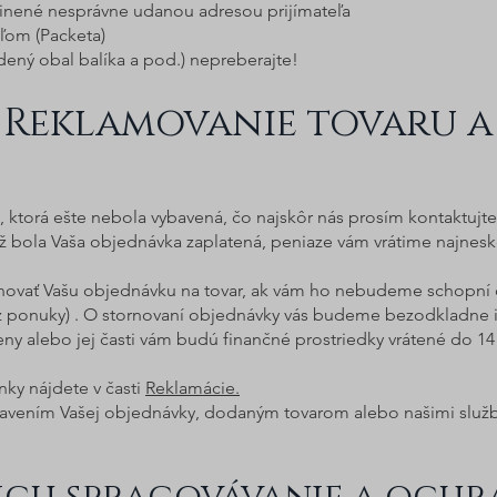
inené nesprávne udanou adresou prijímateľa
ľom (Packeta)
dený obal balíka a pod.) nepreberajte!
 Reklamovanie tovaru a
u, ktorá ešte nebola vybavená, čo najskôr nás prosím kontaktujt
ž bola Vaša objednávka zaplatená, peniaze vám vrátime najneskô
rnovať Vašu objednávku na tovar, ak vám ho nebudeme schopní
 z ponuky) . O stornovaní objednávky vás budeme bezodkladne i
y alebo jej časti vám budú finančné prostriedky vrátené do 14 dn
nky nájdete v časti
Reklamácie.
ybavením Vašej objednávky, dodaným tovarom alebo našimi služ