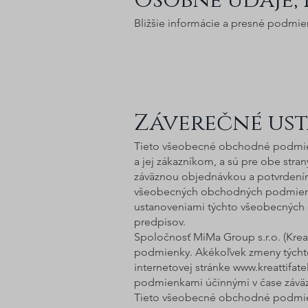
Osobné údaje,
Bližšie informácie a presné podmie
Záverečné us
Tieto všeobecné obchodné podmien
a jej zákazníkom, a sú pre obe stra
záväznou objednávkou a potvrdení
všeobecných obchodných podmienok
ustanoveniami týchto všeobecných
predpisov.
Spoločnosť MiMa Group s.r.o. (Kre
podmienky. Akékoľvek zmeny tých
internetovej stránke
www.kreattifate
podmienkami účinnými v čase záväz
Tieto všeobecné obchodné podmien