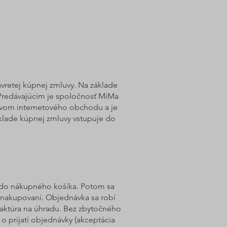
avretej kúpnej zmluvy. Na základe
Predávajúcim je spoločnosť MiMa
ctvom internetového obchodu a je
áklade kúpnej zmluvy vstupuje do
ý do nákupného košíka. Potom sa
v nakupovaní. Objednávka sa robí
faktúra na úhradu. Bez zbytočného
 prijatí objednávky (akceptácia