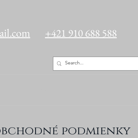
ail.com
+421 910 688 588
 ateliéru
Fotobúdka
3D a gravírované
Kamerama
obchodné podmienky