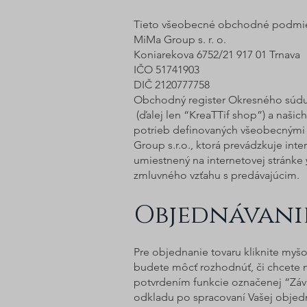
Tieto všeobecné obchodné podmie
MiMa Group s. r. o.
Koniarekova 6752/21 917 01 Trnava
IČO 51741903
DIČ 2120777758
Obchodný register Okresného súdu T
(ďalej len “KreaTTif shop”) a našic
potrieb definovaných všeobecnými
Group s.r.o., ktorá prevádzkuje i
umiestnený na internetovej stránke
zmluvného vzťahu s predávajúcim.
Objednávani
Pre objednanie tovaru kliknite myš
budete môcť rozhodnúť, či chcete n
potvrdením funkcie označenej “Záv
odkladu po spracovaní Vašej objedn