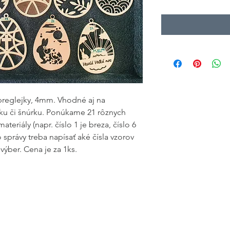
preglejky, 4mm. Vhodné aj na
žku či šnúrku. Ponúkame 21 rôznych
teriály (napr. číslo 1 je breza, číslo 6
správy treba napísať aké čísla vzorov
ýber. Cena je za 1ks.