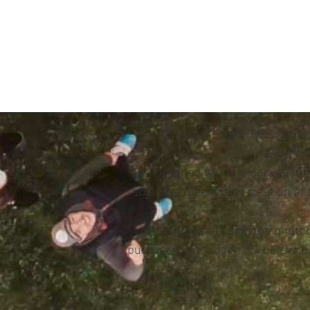
All rights reserved. The author
network li
By ordering the services, custom
subjective intellectual creation of
In the case of using the photo
purposes, this action will be eva