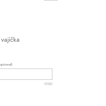
vajíčka
optional)
0/500