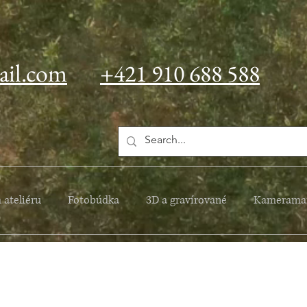
ail.com
+421 910 688 588
 ateliéru
Fotobúdka
3D a gravírované
Kamerama