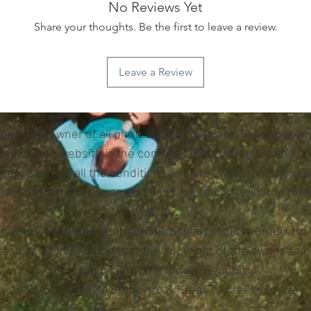
No Reviews Yet
Share your thoughts. Be the first to leave a review.
Leave a Review
 and sole owner of all photos on the website, Facebook pro
sted on this website is the company MiMa Group sro and it
ers agree to all the conditions and are aware that the resu
 the photographer as an artist and are familiar with the r
website.
graphs without the contractual consent of MiMa Group sro 
luated as an infringement of the copyright of the owner an
copyright law of the Slovak Republic.
© 2018-2021 MiMa Group sro & KreaTTif Atelier Trnava