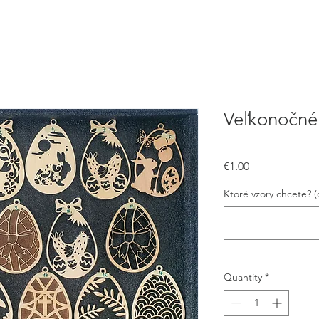
Veľkonočné 
Price
€1.00
Ktoré vzory chcete? (
Quantity
*