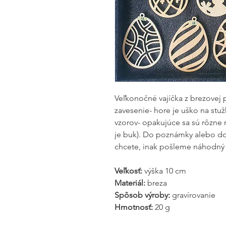
Veľkonočné vajíčka z brezovej 
zavesenie- hore je uško na stu
vzorov- opakujúce sa sú rôzne ma
je buk). Do poznámky alebo do 
chcete, inak pošleme náhodný v
Veľkosť:
výška 10 cm
Materiál:
breza
Spôsob výroby:
gravírovanie
Hmotnosť:
20 g