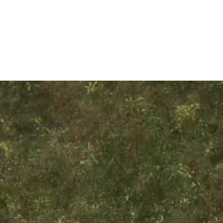
file, Instagram profile or other
s managers.
lting creation and editing is the
eference creation from the company's
for commercial or other related
d the legal consequences under the