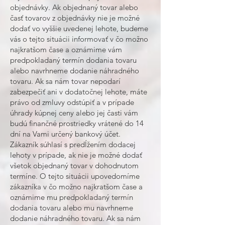
objednávky. Ak objednaný tovar alebo
časť tovarov z objednávky nie je možné
dodať vo vyššie uvedenej lehote, budeme
vás o tejto situácii informovať v čo možno
najkratšom čase a oznámime vám
predpokladaný termín dodania tovaru
alebo navrhneme dodanie náhradného
tovaru. Ak sa nám tovar nepodarí
zabezpečiť ani v dodatočnej lehote, máte
právo od zmluvy odstúpiť a v prípade
úhrady kúpnej ceny alebo jej časti vám
budú finančné prostriedky vrátené do 14
dní na Vami určený bankový účet.
Zákazník súhlasí s predĺžením dodacej
lehoty v prípade, ak nie je možné dodať
všetok objednaný tovar v dohodnutom
termíne. O tejto situácii upovedomíme
zákazníka v čo možno najkratšom čase a
oznámime mu predpokladaný termín
dodania tovaru alebo mu navrhneme
dodanie náhradného tovaru. Ak sa nám