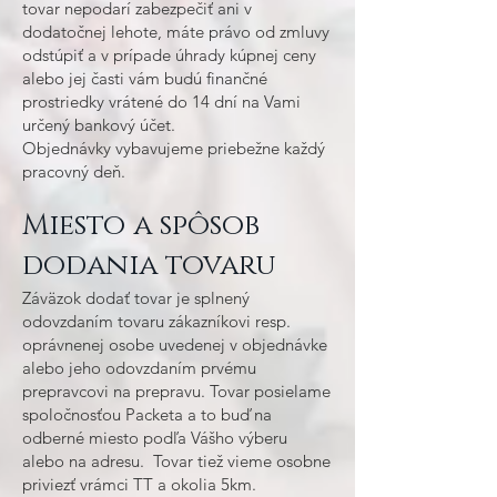
tovar nepodarí zabezpečiť ani v
dodatočnej lehote, máte právo od zmluvy
odstúpiť a v prípade úhrady kúpnej ceny
alebo jej časti vám budú finančné
prostriedky vrátené do 14 dní na Vami
určený bankový účet.
Objednávky vybavujeme priebežne každý
pracovný deň.
Miesto a spôsob
dodania tovaru
Záväzok dodať tovar je splnený
odovzdaním tovaru zákazníkovi resp.
oprávnenej osobe uvedenej v objednávke
alebo jeho odovzdaním prvému
prepravcovi na prepravu. Tovar posielame
spoločnosťou Packeta a to buď na
odberné miesto podľa Vášho výberu
alebo na adresu. Tovar tiež vieme osobne
priviezť vrámci TT a okolia 5km.