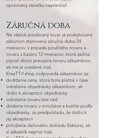
oprávnený zásielku neprevziať.
Záručná doba
Na všetok predávaný tovar je poskytovaná
zákonom stanovená záručná doba 24
mesiacov, v prípade použitého tovaru a
tovaru z bazáru 12 mesiacov, ktorá začína
plynúť dňom prevzatia tovaru zákazníkom,
ak nie je uvedené inak.
KreaTTif shop zodpovedá zákazníkovi za:
dodržanie ceny, ktorá bola platná v čase
odoslania objednávky zákazníkom, ak
došlo k akceptácii objednávky
odoslanie tovaru bez vád
dodanie tovaru v množstve a kvalite podľa
objednávky, za predpokladu, že došlo k
jej akceptácii
priloženie daňového dokladu (faktúra), ak
si zákazník neprial inak.