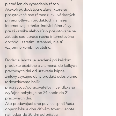
platné len do vypredania zásob.
Akékoľvek dodatočné zľavy, ktoré sú
poskytované nad rámec zliav uvádzaných
pri jednotlivých produktoch na našej
internetovej stránke, individuálne zľavy
pre zákazníka alebo zľavy poskytované na
základe spolupráce nášho internetového
obchodu s tretími stranami, nie sú
vzájomne kombinovateľné.
Dodacia lehota je uvedená pri každom
produkte osobitne a znamená, do koľkých
pracovných dní od uzavretia kúpnej
zmluvy zvyčajne daný produkt odosielame
(odovzdávame balík
prepravcovi/doručovateľovi). Jej dĺžka sa
zvyčajne pohybuje od 24 hodín do 21
pracovných dní.
Ako predávajúci sme povinní splniť Vašu
objednávku a doručiť vám tovar v lehote
najneskôr do 30 dní od prijatia