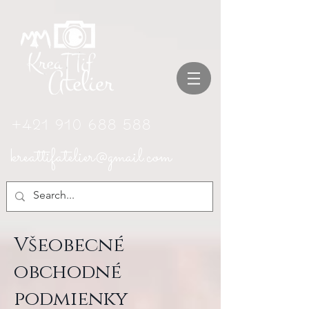
+421 910 688 588
kreattifatelier@gmail.com
Všeobecné
obchodné
podmienky