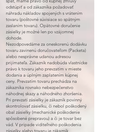
späť, máme právo od kúpnej zmluvy
odstúpiť a od zákazníka požadovať
náhradu nákladov spojených s vrátením
tovaru (poštovné súvisiace so spätným
zaslaním tovaru). Opätovné doručenie
zásielky je možné len po vzájomnej
dohode.
Nezodpovedáme za oneskorenú dodávku
tovaru zavinenú doručovateľom (Packeta)
alebo nesprávne udanou adresou
prijímateľa. Zákazník nadobúda vlastnícke
právo k tovaru jeho prevzatím v mieste
dodania a úplným zaplatením kúpnej
ceny. Prevzatím tovaru prechádza na
zákazníka rovnako nebezpečenstvo
náhodnej skazy a náhodného zhoršenia.
Pri prevzatí zásielky je zákazník povinný
skontrolovať zásielku, či nebol poškodený
obal zásielky (mechanické poškodenie
spôsobené prepravou) a či je tovar bez
vád. V prípade viditeľného poškodenia
zásielky alebo tovaru je zákazník