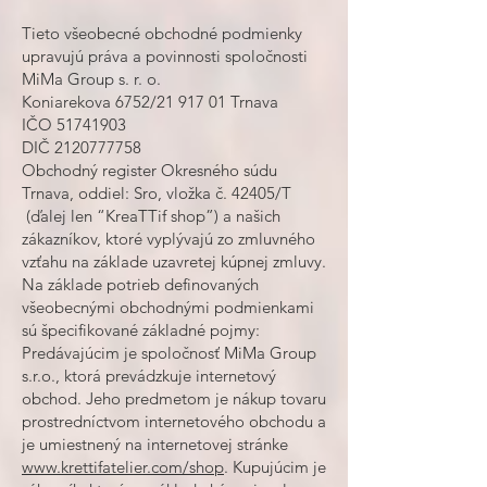
Tieto všeobecné obchodné podmienky
uprav
ujú práva a povinnosti spoločnosti
MiMa Group s. r. o.
Koniarekova 6752/21 917 01 Trnava
IČO
51741903
DIČ
2120777758
Obchodný register Okresného súdu
Trnava, oddiel: Sro, vložka č. 42405/T
(ďalej len “KreaTTif shop”) a našich
zákazníkov, ktoré vyplývajú zo zmluvného
vzťahu na základe uzavretej kúpnej zmluvy.
Na základe potrieb definovaných
všeobecnými obchodnými podmienkami
sú špecifikované základné pojmy:
Predávajúcim je spoločnosť MiMa Group
s.r.o., ktorá prevádzkuje internetový
obchod. Jeho predmetom je nákup tovaru
prostredníctvom internetového obchodu a
je umiestnený na internetovej stránke
www.krettifatelier.com/shop
. Kupujúcim je