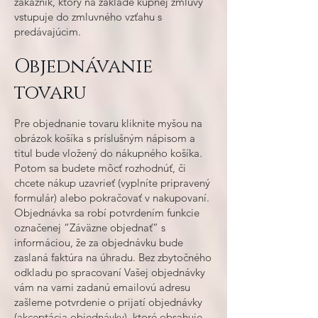
zákazník, ktorý na základe kúpnej zmluvy
vstupuje do zmluvného vzťahu s
predávajúcim.
Objednávani
e
tovaru
Pre objednanie tovaru kliknite myšou na
obrázok košíka s príslušným nápisom a
titul bude vložený do nákupného košíka.
Potom sa budete môcť rozhodnúť, či
chcete nákup uzavrieť (vyplníte pripravený
formulár) alebo pokračovať v nakupovaní.
Objednávka sa robí potvrdením funkcie
označenej “Záväzne objednať” s
informáciou, že za objednávku bude
zaslaná faktúra na úhradu. Bez zbytočného
odkladu po spracovaní Vašej objednávky
vám na vami zadanú emailovú adresu
zašleme potvrdenie o prijatí objednávky
(akceptácia objednávky), ktoré obsahuje