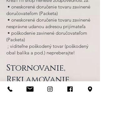
KreaTTif shop nenesie zodpovednosť za:
• oneskorené doručenie tovaru zavinené
doručovateľom (Packeta)
• oneskorené doručenie tovaru zavinené
nesprávne udanou adresou prijímateľa
• poškodenie zavinené doručovateľom
(Packeta)
; viditeľne poškodený tovar (poškodený
obal balíka a pod.) nepreberajte!
Stornovanie,
Reklamovanie
tovaru a
odstúpenie od
zmluvy
Ak si prajete zrušiť Vašu objednávku, ktorá
ešte nebola vybavená, čo najskôr nás
prosím kontaktujte