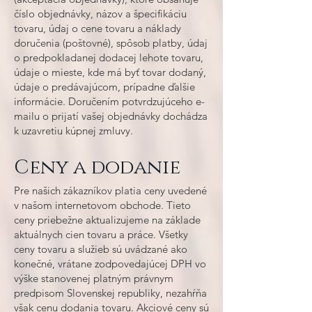
číslo objednávky, názov a špecifikáciu
tovaru, údaj o cene tovaru a náklady
doručenia (poštovné), spôsob platby, údaj
o predpokladanej dodacej lehote tovaru,
údaje o mieste, kde má byť tovar dodaný,
údaje o predávajúcom, prípadne ďalšie
informácie. Doručením potvrdzujúceho e-
mailu o prijatí vašej objednávky dochádza
k uzavretiu kúpnej zmluvy.
Ceny
a dodanie
Pre našich zákazníkov platia ceny uvedené
v našom internetovom obchode. Tieto
ceny priebežne aktualizujeme na základe
aktuálnych cien tovaru a práce. Všetky
ceny tovaru a služieb sú uvádzané ako
konečné, vrátane zodpovedajúcej DPH vo
výške stanovenej platným právnym
predpisom Slovenskej republiky, nezahŕňa
však cenu dodania tovaru. Akciové ceny sú