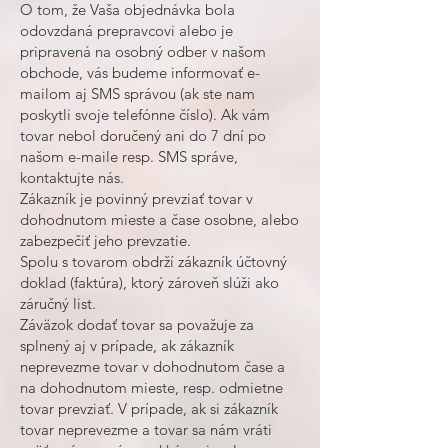
O tom, že Vaša objednávka bola
odovzdaná prepravcovi alebo je
pripravená na osobný odber v našom
obchode, vás budeme informovať e-
mailom aj SMS správou (ak ste nam
poskytli svoje telefónne číslo). Ak vám
tovar nebol doručený ani do 7 dní po
našom e-maile resp. SMS správe,
kontaktujte nás.
Zákazník je povinný prevziať tovar v
dohodnutom mieste a čase osobne, alebo
zabezpečiť jeho prevzatie.
Spolu s tovarom obdrží zákazník účtovný
doklad (faktúra), ktorý zároveň slúži ako
záručný list.
Záväzok dodať tovar sa považuje za
splnený aj v prípade, ak zákazník
neprevezme tovar v dohodnutom čase a
na dohodnutom mieste, resp. odmietne
tovar prevziať. V prípade, ak si zákazník
tovar neprevezme a tovar sa nám vráti