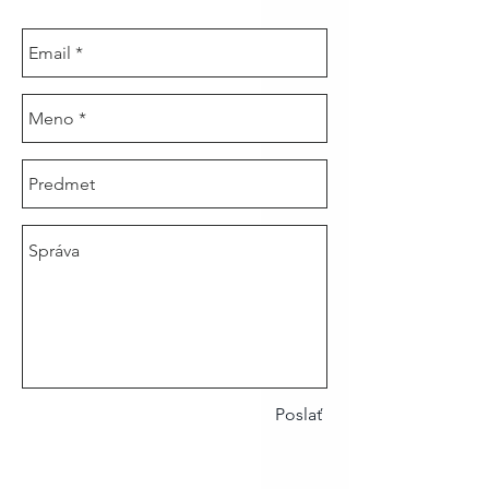
Poslať