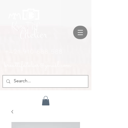
+421 910 688 588
kreattifatelier@gmail.com