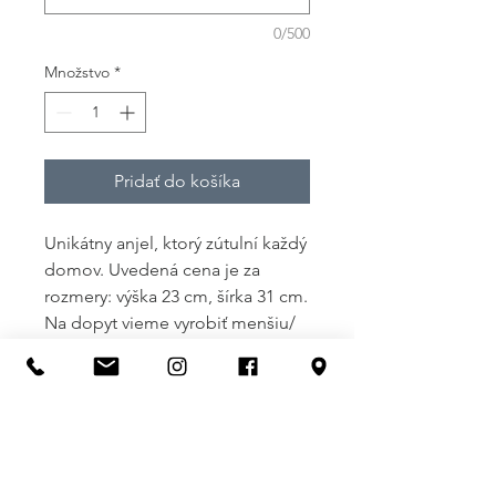
0/500
Množstvo
*
Pridať do košíka
Unikátny anjel, ktorý zútulní každý
domov. Uvedená cena je za
rozmery: výška 23 cm, šírka 31 cm.
Na dopyt vieme vyrobiť menšiu/
väčšiu verziu.
Zatiaľ žiadne recenzie
Zdieľajte svoje myšlienky. Buďte prvý,